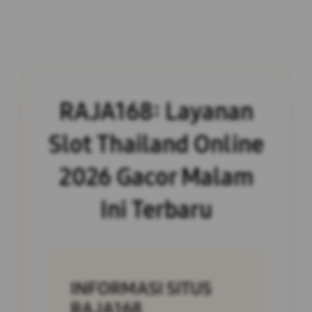
RAJA168: Layanan
Slot Thailand Online
2026 Gacor Malam
Ini Terbaru
INFORMASI SITUS
RAJA168